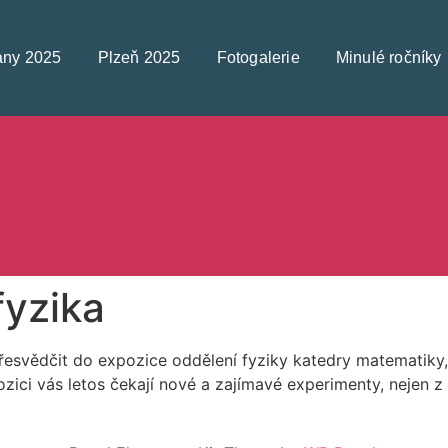
any 2025
Plzeň 2025
Fotogalerie
Minulé ročníky
fyzika
 přesvědčit do expozice oddělení fyziky katedry matematiky
zici vás letos čekají nové a zajímavé experimenty, nejen z e