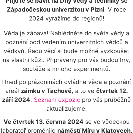
Přijďte se bavit na Dny vědy a techniky se
Západočeskou univerzitou v Plzni
. V roce
2024 vyrážíme do regionů!
Věda je zábava! Nahlédněte do světa vědy a
poznání pod vedením univerzitních vědců a
vědkyň. Řadu věcí si bude možné vyzkoušet
na vlastní kůži. Připraveny pro vás budou hry,
soutěže a mnoho experimentů.
Hned po prázdninách ovládne věda a poznání
areál
zámku v Tachově
, a to ve
čtvrtek 12.
září 2024
.
Seznam expozic
pro vás průběžně
aktualizujeme.
Ve čtvrtek 13. června 2024
se ve vědeckou
laboratoř proměnilo
náměstí Míru v Klatovech
.