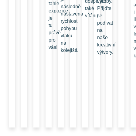
dospěláci
výroby.
tahle
a
následně
také
Přijďte
expozice
i
nastavena
vítáni).
se
je
l
rychlost
podívat
tu
pohybu
na
právě
f
vlaku
naše
pro
n
na
kreativní
vás!
v
kolejišti.
výtvory.
k