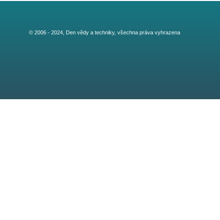
© 2006 - 2024, Den vědy a techniky, všechna práva vyhrazena
Royal Elementor Kit Theme by
WP Royal
.