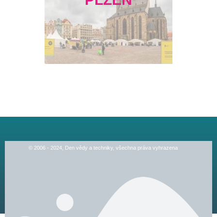
© 2006 - 2024, Den vědy a techniky, všechna práva vyhrazena