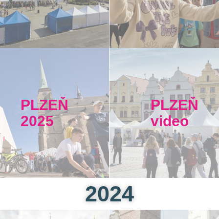
PLZEŇ
PLZEŇ
2025
video
2024