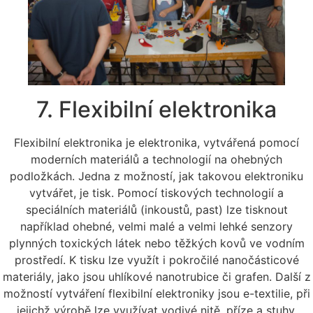
7. Flexibilní elektronika
Flexibilní elektronika je elektronika, vytvářená pomocí
moderních materiálů a technologií na ohebných
podložkách. Jedna z možností, jak takovou elektroniku
vytvářet, je tisk. Pomocí tiskových technologií a
speciálních materiálů (inkoustů, past) lze tisknout
například ohebné, velmi malé a velmi lehké senzory
plynných toxických látek nebo těžkých kovů ve vodním
prostředí. K tisku lze využít i pokročilé nanočásticové
materiály, jako jsou uhlíkové nanotrubice či grafen. Další z
možností vytváření flexibilní elektroniky jsou e-textilie, při
jejichž výrobě lze využívat vodivé nitě, příze a stuhy.