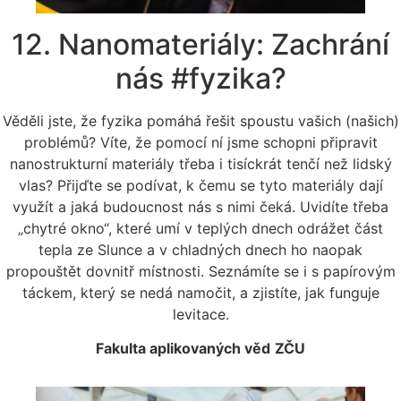
12. Nanomateriály: Zachrání
nás #fyzika?
Věděli jste, že fyzika pomáhá řešit spoustu vašich (našich)
problémů? Víte, že pomocí ní jsme schopni připravit
nanostrukturní materiály třeba i tisíckrát tenčí než lidský
vlas? Přijďte se podívat, k čemu se tyto materiály dají
využít a jaká budoucnost nás s nimi čeká. Uvidíte třeba
„chytré okno“, které umí v teplých dnech odrážet část
tepla ze Slunce a v chladných dnech ho naopak
propouštět dovnitř místnosti. Seznámíte se i s papírovým
táckem, který se nedá namočit, a zjistíte, jak funguje
levitace.
Fakulta aplikovaných věd
ZČU