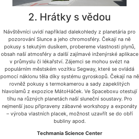
2. Hrátky s vědou
Návštěvníci uvidí například dalekohledy z planetária pro
pozorování Slunce a jeho chromosféry. Čekají na ně
pokusy s tekutým dusíkem, probereme vlastnosti plynů,
obsah naší atmosféry a další zajímavé inženýrské aplikace
v průmyslu či lékařství. Zájemci se mohou svézt na
populárním městském vozítku Segway, které se ovládá
pomocí náklonu těla díky systému gyroskopů. Čekají na ně
rovněž pokusy s termokamerou a sady zapeklitých
hlavolamů z expozice MátoHáček. Ve Spaceboxu otestují
tíhu na různých planetách naší sluneční soustavy. Pro
nejmenší jsou připraveny zábavné workshopy a exponáty
– výroba vlastních placek, možnost uzavřít se do obří
bubliny apod.
Techmania Science Center