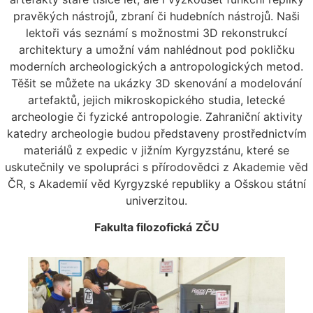
pravěkých nástrojů, zbraní či hudebních nástrojů. Naši
lektoři vás seznámí s možnostmi 3D rekonstrukcí
architektury a umožní vám nahlédnout pod pokličku
moderních archeologických a antropologických metod.
Těšit se můžete na ukázky 3D skenování a modelování
artefaktů, jejich mikroskopického studia, letecké
archeologie či fyzické antropologie. Zahraniční aktivity
katedry archeologie budou představeny prostřednictvím
materiálů z expedic v jižním Kyrgyzstánu, které se
uskutečnily ve spolupráci s přírodovědci z Akademie věd
ČR, s Akademií věd Kyrgyzské republiky a Ošskou státní
univerzitou.
Fakulta filozofická
ZČU