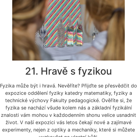
21. Hravě s fyzikou
Fyzika může být i hravá. Nevěříte? Přijďte se přesvědčit do
expozice oddělení fyziky katedry matematiky, fyziky a
technické výchovy Fakulty pedagogické. Ověříte si, že
fyzika se nachází všude kolem nás a základní fyzikální
znalosti vám mohou v každodenním shonu velice usnadnit
život. V naší expozici vás letos čekají nové a zajímavé
experimenty, nejen z optiky a mechaniky, které si můžete
vyzkoušet na vlastní kůži.