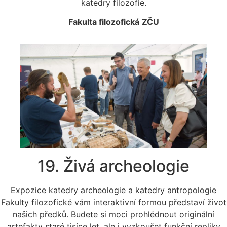
katedry filozofie.
Fakulta filozofická
ZČU
19. Živá archeologie
Expozice katedry archeologie a katedry antropologie
Fakulty filozofické vám interaktivní formou představí život
našich předků. Budete si moci prohlédnout originální
artefakty staré tisíce let, ale i vyzkoušet funkční repliky