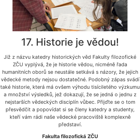
17. Historie je vědou!
Již z názvu katedry historických věd Fakulty filozofické
ZČU vyplývá, že je historie vědou, nicméně řada
humanitních oborů se neustále setkává s názory, že jejich
vědecké metody nejsou dostatečné. Podobný zápas svádí
také historie, která má ovšem výhodu tisíciletého výzkumu
a množství výsledků, jež dokazují, že se jedná o jednu z
nejstarších vědeckých disciplín vůbec. Přijďte se o tom
přesvědčit a popovídat si se členy katedry a studenty,
kteří vám rádi naše vědecké pracoviště komplexně
představí.
Fakulta filozofická
ZČU