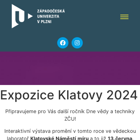
Expozice Klatovy 2024
Připravujeme pro Vás další ročník Dne vědy a techniky
ZČU!
Interaktivní výstava promění v tomto roce ve vědeckou
laboratoř
Klatovské Náměstí
míru
a to již
13.června
.