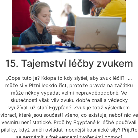
15. Tajemství léčby zvukem
„Copa tuto je? Kdopa to kdy slyšel, aby zvuk léčil?“ …
může si v Plzni leckdo říct, protože pravda na začátku
může někdy vypadat velmi nepravděpodobně. Ve
skutečnosti však vliv zvuku dobře znali a vědecky
využívali už staří Egypťané. Zvuk je totiž výsledkem
vibrací, které jsou součástí všeho, co existuje, neboť nic ve
vesmíru není statické. Proč by Egypťané k léčbě používali
pilulky, když uměli ovládat mocnější kosmické síly? Přijďte
se seznámit s frekvencemi tvořenými pomocí