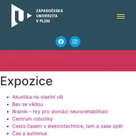
Expozice
Akustika na vlastní uši
Bav se vědou
BrainIn – hry pro domácí neurorehabilitaci
Centrum robotiky
Cesta časem v elektrotechnice, tam a zase zpět
Čas a autismus