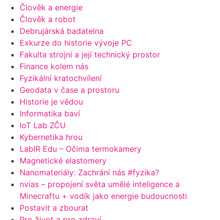
Člověk a energie
Člověk a robot
Debrujárská badatelna
Exkurze do historie vývoje PC
Fakulta strojní a její technický prostor
Finance kolem nás
Fyzikální kratochvílení
Geodata v čase a prostoru
Historie je vědou
Informatika baví
IoT Lab ZČU
Kybernetika hrou
LabIR Edu – Očima termokamery
Magnetické elastomery
Nanomateriály: Zachrání nás #fyzika?
nvias – propojení světa umělé inteligence a
Minecraftu + vodík jako energie budoucnosti
Postavit a zbourat
Pro život a pro zdraví