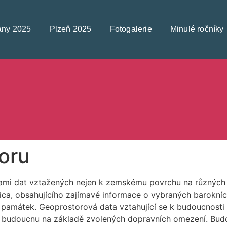
any 2025
Plzeň 2025
Fotogalerie
Minulé ročníky
oru
ami dat vztažených nejen k zemskému povrchu na různých m
mica, obsahujícího zajímavé informace o vybraných barokn
h památek. Geoprostorová data vztahující se k budoucnosti
v budoucnu na základě zvolených dopravních omezení. Bud